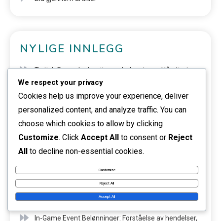
NYLIGE INNLEGG
Twitch Drops: Innhenting av belønninger, Håndtering
We respect your privacy
av inventar, Spillpåvirkning
Cookies help us improve your experience, deliver
Twitch Drops: Integrasjon med Warframe, Koble
personalized content, and analyze traffic. You can
choose which cookies to allow by clicking
kontoer, Belønnings typer
Customize
. Click
Accept All
to consent or
Reject
Twitch Drops: Vanlige problemer, Løsninger for krav,
All
to decline non-essential cookies.
Støtteressurser
Customize
Twitch Drops: Belønnings tidslinje, Arrangementets
Reject All
varighet, Krav varsler
Accept All
In-Game Event Belønninger: Forståelse av hendelser,