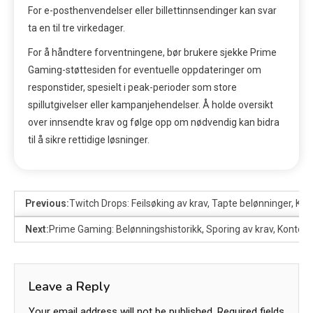
For e-posthenvendelser eller billettinnsendinger kan svar
ta en til tre virkedager.
For å håndtere forventningene, bør brukere sjekke Prime
Gaming-støttesiden for eventuelle oppdateringer om
responstider, spesielt i peak-perioder som store
spillutgivelser eller kampanjehendelser. Å holde oversikt
over innsendte krav og følge opp om nødvendig kan bidra
til å sikre rettidige løsninger.
Previous:
Twitch Drops: Feilsøking av krav, Tapte belønninger, Ko
Next:
Prime Gaming: Belønningshistorikk, Sporing av krav, Kontoa
Leave a Reply
Your email address will not be published.
Required fields