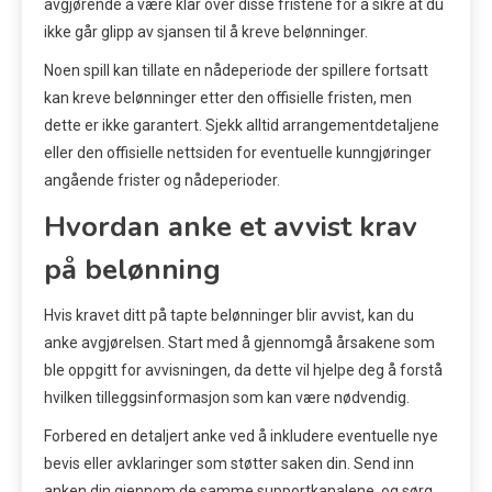
avgjørende å være klar over disse fristene for å sikre at du
ikke går glipp av sjansen til å kreve belønninger.
Noen spill kan tillate en nådeperiode der spillere fortsatt
kan kreve belønninger etter den offisielle fristen, men
dette er ikke garantert. Sjekk alltid arrangementdetaljene
eller den offisielle nettsiden for eventuelle kunngjøringer
angående frister og nådeperioder.
Hvordan anke et avvist krav
på belønning
Hvis kravet ditt på tapte belønninger blir avvist, kan du
anke avgjørelsen. Start med å gjennomgå årsakene som
ble oppgitt for avvisningen, da dette vil hjelpe deg å forstå
hvilken tilleggsinformasjon som kan være nødvendig.
Forbered en detaljert anke ved å inkludere eventuelle nye
bevis eller avklaringer som støtter saken din. Send inn
anken din gjennom de samme supportkanalene, og sørg