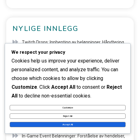
NYLIGE INNLEGG
Twitch Drops: Innhenting av belønninger, Håndtering
We respect your privacy
av inventar, Spillpåvirkning
Cookies help us improve your experience, deliver
Twitch Drops: Integrasjon med Warframe, Koble
personalized content, and analyze traffic. You can
kontoer, Belønnings typer
choose which cookies to allow by clicking
Customize
. Click
Accept All
to consent or
Reject
Twitch Drops: Vanlige problemer, Løsninger for krav,
All
to decline non-essential cookies.
Støtteressurser
Customize
Twitch Drops: Belønnings tidslinje, Arrangementets
Reject All
varighet, Krav varsler
Accept All
In-Game Event Belønninger: Forståelse av hendelser,