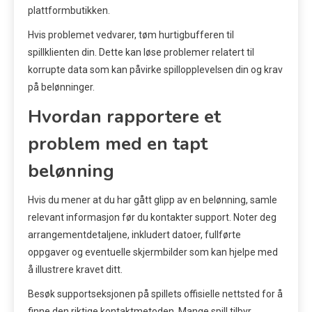
plattformbutikken.
Hvis problemet vedvarer, tøm hurtigbufferen til
spillklienten din. Dette kan løse problemer relatert til
korrupte data som kan påvirke spillopplevelsen din og krav
på belønninger.
Hvordan rapportere et
problem med en tapt
belønning
Hvis du mener at du har gått glipp av en belønning, samle
relevant informasjon før du kontakter support. Noter deg
arrangementdetaljene, inkludert datoer, fullførte
oppgaver og eventuelle skjermbilder som kan hjelpe med
å illustrere kravet ditt.
Besøk supportseksjonen på spillets offisielle nettsted for å
finne den riktige kontaktmetoden. Mange spill tilbyr