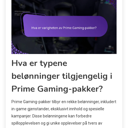
Hva er typene
belønninger tilgjengelig i
Prime Gaming-pakker?
Prime Gaming-pakker tilbyr en rekke belønninger, inkludert
in-game gjenstander, eksklusivt innhold og spesielle
kampanjer. Disse belønningene kan forbedre
spillopplevelsen og gi unike opplevelser på tvers av