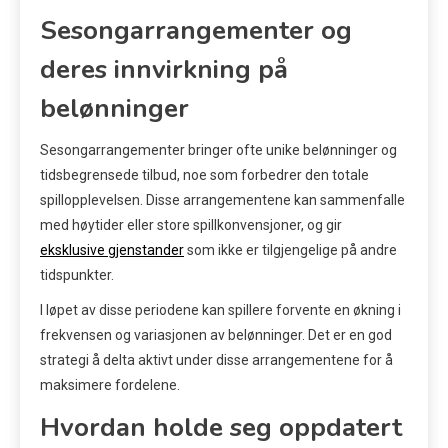
Sesongarrangementer og
deres innvirkning på
belønninger
Sesongarrangementer bringer ofte unike belønninger og
tidsbegrensede tilbud, noe som forbedrer den totale
spillopplevelsen. Disse arrangementene kan sammenfalle
med høytider eller store spillkonvensjoner, og gir
eksklusive gjenstander
som ikke er tilgjengelige på andre
tidspunkter.
I løpet av disse periodene kan spillere forvente en økning i
frekvensen og variasjonen av belønninger. Det er en god
strategi å delta aktivt under disse arrangementene for å
maksimere fordelene.
Hvordan holde seg oppdatert