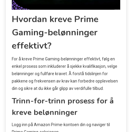
Hvordan kreve Prime
Gaming-belønninger
effektivt?
For å kreve Prime Gaming-belønninger effektivt, følg en
enkel prosess som inkluderer å sjekke kvalifikasjon, velge
belønninger og fullføre kravet. Å forstå tidslinjen for
pakkene og frekvensen av krav kan forbedre opplevelsen
din og sikre at du ikke går glipp av verdifulle tilbud.
Trinn-for-trinn prosess for å
kreve belønninger
Logg inn på Amazon Prime-kontoen din og naviger til
Prime Gaming-seksjonen.