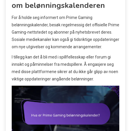
om belønningskalenderen
For å holde seg informert om Prime Gaming
belønningskalender, besøk regelmessig det offisielle Prime
Gaming-nettstedet og abonner på nyhetsbrevet deres.
Sosiale mediekanaler kan også gi tidsriktige oppdateringer
om nye utgivelser og kommende arrangementer.
I tillegg kan det å bli med i spillfellesskap eller forum gi
innsikt og påminnelser fra medspillere. Å engasjere seg
med disse plattformene sikrer at du ikke går glipp av noen
viktige oppdateringer angående belønninger.