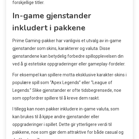
forskjellige titler.
In-game gjenstander
inkludert i pakkene
Prime Gaming-pakker har vanligvis et utvalg av in-game
gjenstander som skins, karakterer og valuta. Disse
gjenstandene kan betydelig forbedre spillopplevelsen din
ved å gi estetiske oppgraderinger eller gameplay-fordeler.
For eksempel kan spillere motta eksklusive karakter-skins i
populære spill som “Apex Legends” eller “League of
Legends.” Slike gjenstander er ofte tidsbegrensede, noe
som oppfordrer spillere til å kreve dem raskt.
I tillegg kan noen pakker inkludere in-game valuta, som
kan brukes til å kjøpe andre gjenstander eller
oppgraderinger i spillet. Dette gir ytterligere verdi til
pakkene, noe som gjør dem attraktive for både casual og