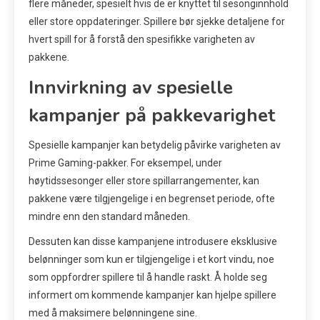
flere måneder, spesielt hvis de er knyttet til sesonginnhold
eller store oppdateringer. Spillere bør sjekke detaljene for
hvert spill for å forstå den spesifikke varigheten av
pakkene.
Innvirkning av spesielle
kampanjer på pakkevarighet
Spesielle kampanjer kan betydelig påvirke varigheten av
Prime Gaming-pakker. For eksempel, under
høytidssesonger eller store spillarrangementer, kan
pakkene være tilgjengelige i en begrenset periode, ofte
mindre enn den standard måneden.
Dessuten kan disse kampanjene introdusere eksklusive
belønninger som kun er tilgjengelige i et kort vindu, noe
som oppfordrer spillere til å handle raskt. Å holde seg
informert om kommende kampanjer kan hjelpe spillere
med å maksimere belønningene sine.