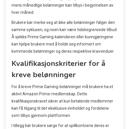
mens månedlige belønninger kan tilbys i begynnelsen av
hver måned.
Brukere bør merke seg at ikke alle belønninger følger den
samme syklusen, og noen kan være tidsbegrensede tilbud.
Å sjekke Prime Gaming-kalenderen eller kunngjøringene
kan hjelpe brukere med å holde seg informert om
kommende belønninger og deres respektive kravvinduer.
Kvalifikasjonskriterier for å
kreve belønninger
For å kreve Prime Gaming-belønninger må brukere ha et
aktivt Amazon Prime-medlemskap. Dette
kvalifikasjonskravet sikrer at kun betalende medlemmer
kan få tilgang til det eksklusive innholdet og fordelene
som tilbys gjennom plattformen.
I tillegg bør brukere sørge for at spillkontoene deres er