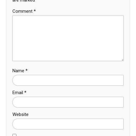
Comment
*
Name
*
Email
*
Website