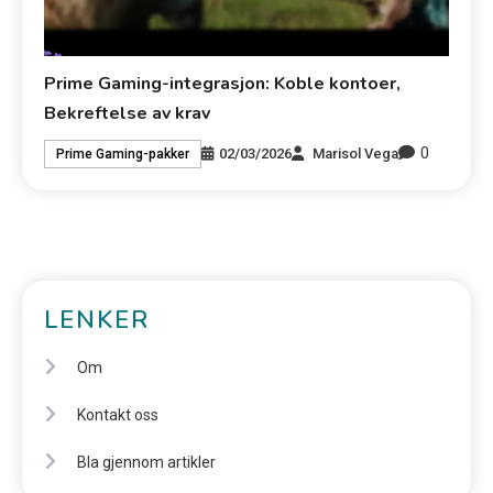
Prime Gaming-integrasjon: Koble kontoer,
Bekreftelse av krav
0
02/03/2026
Marisol Vega
Prime Gaming-pakker
LENKER
Om
Kontakt oss
Bla gjennom artikler