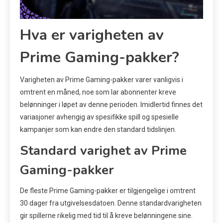
Hva er varigheten av
Prime Gaming-pakker?
Varigheten av Prime Gaming-pakker varer vanligvis i
omtrent en måned, noe som lar abonnenter kreve
belønninger i løpet av denne perioden. Imidlertid finnes det
variasjoner avhengig av spesifikke spill og spesielle
kampanjer som kan endre den standard tidslinjen.
Standard varighet av Prime
Gaming-pakker
De fleste Prime Gaming-pakker er tilgjengelige i omtrent
30 dager fra utgivelsesdatoen. Denne standardvarigheten
gir spillerne rikelig med tid til å kreve belønningene sine.